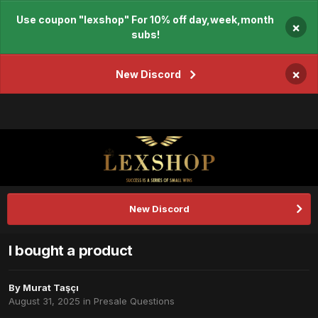
Use coupon "lexshop" For 10% off day,week,month
×
subs!
×
New Discord
New Discord
I bought a product
By
Murat Taşçı
August 31, 2025
in
Presale Questions